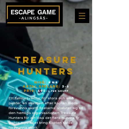
Treasure
Hunters
★★★
Nivå:
ANTAL SPELARE:
3-6
pris:
495:-
per grupp
Ett familjeäventyr för stora och små
pirater, en skattjakt efter Kapten Kidds
försvunna skatt! Spelarna ansluter sig till
den hemliga organisationen Treasure
Hunters för att lösa det flera hundra år
gamla mysteriet kring Kapten Kidds
försvunna skatt.