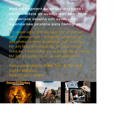
Med ett fragment av en uråldrig karta i
handen måste de avslöja ledtrådar, hitta
de saknade delarna och avslöja den
legendariske piratens sista hemlighet.
Ett uppdrag utomhus som tar er mellan
flera utmaningar i Alingsås omgivning
tillsammans med artefakter och verktyg
för att lösa ert uppdrag. Vi utrustar er
med en väska fylld av spännande verktyg
för att på egen ta er an utmaningen!
Rekommenderad ålder från 8 år, med
vuxet sällskap.
Speltid ca 1 timme
BOKA NU