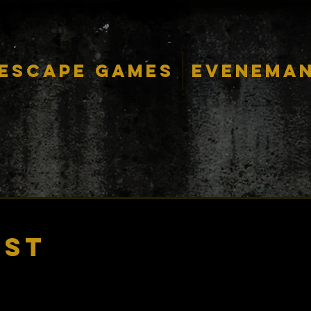
Escape Games
Evenema
nst