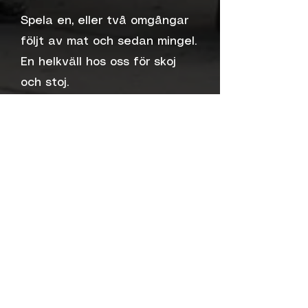
Spela en, eller två omgångar
följt av mat och sedan mingel.
En helkväll hos oss för skoj
och stoj.
Funkar för 5-30 spelare.
Kontakta
oss
Vi kan sammanställa en
kostnadsfri offert eller
erbjuda en konsultation
om vad som passar just