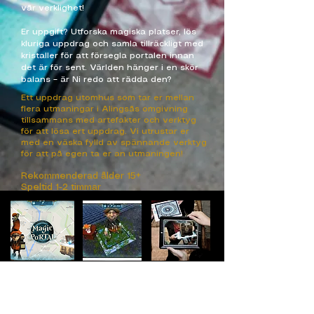
vår verklighet!
Er uppgift? Utforska magiska platser, lös
kluriga uppdrag och samla tillräckligt med
kristaller för att försegla portalen innan
det är för sent. Världen hänger i en skör
balans – är Ni redo att rädda den?
Ett uppdrag utomhus som tar er mellan
flera utmaningar i Alingsås omgivning
tillsammans med artefakter och verktyg
för att lösa ert uppdrag. Vi utrustar er
med en väska fylld av spännande verktyg
för att på egen ta er an utmaningen!
Rekommenderad ålder 15+
Speltid 1-2 timmar
BOKA NU