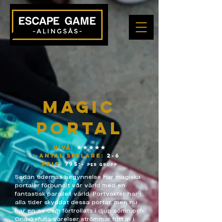
Magic
Portal
★★★★★
Nivå:
ANTAL SPELARE:
2-6
pris:
795:-
per grupp
Sedan tidernas begynnelse har magiska
portaler förbundit vår värld med en
fantastisk parallell värld. Portvakter har i
alla tider skyddat dessa portar, men nu
har en av dem förtrollats i djup sömn och
Ondskefulla varelser strömmar fritt in i